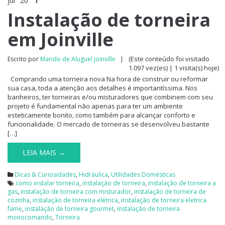
jul
20
1
Instalação de torneira
em Joinville
(Este conteúdo foi visitado
Escrito por
Marido de Aluguel Joinville
|
1.097 vez(es) | 1 visita(s) hoje)
Comprando uma torneira nova Na hora de construir ou reformar
sua casa, toda a atenção aos detalhes é importantíssima. Nos
banheiros, ter torneiras e/ou misturadores que combinem com seu
projeto é fundamental não apenas para ter um ambiente
esteticamente bonito, como também para alcançar conforto e
funcionalidade. O mercado de torneiras se desenvolveu bastante
[…]
LEIA MAIS →
Dicas & Curiosidades
,
Hidráulica
,
Utilidades Domésticas
como instalar torneira
,
instalação de torneira
,
instalação de torneira a
gas
,
instalação de torneira com misturador
,
instalação de torneira de
cozinha
,
instalação de torneira elétrica
,
instalação de torneira eletrica
fame
,
instalação de torneira gourmet
,
instalação de torneira
monocomando
,
Torneira