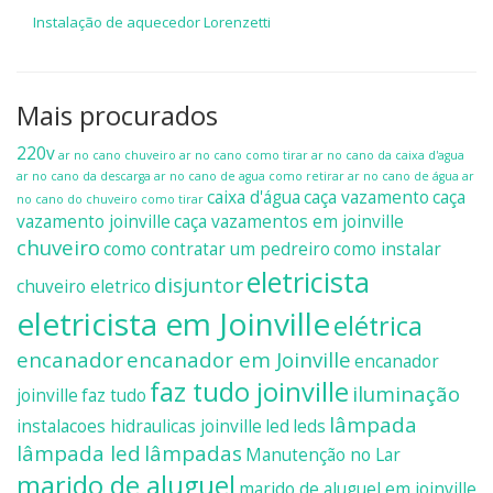
Instalação de aquecedor Lorenzetti
Mais procurados
220v
ar no cano chuveiro
ar no cano como tirar
ar no cano da caixa d'agua
ar no cano da descarga
ar no cano de agua como retirar
ar no cano de água
ar
caixa d'água
caça vazamento
caça
no cano do chuveiro como tirar
vazamento joinville
caça vazamentos em joinville
chuveiro
como contratar um pedreiro
como instalar
eletricista
disjuntor
chuveiro eletrico
eletricista em Joinville
elétrica
encanador
encanador em Joinville
encanador
faz tudo joinville
iluminação
joinville
faz tudo
lâmpada
instalacoes hidraulicas joinville
led
leds
lâmpada led
lâmpadas
Manutenção no Lar
marido de aluguel
marido de aluguel em joinville