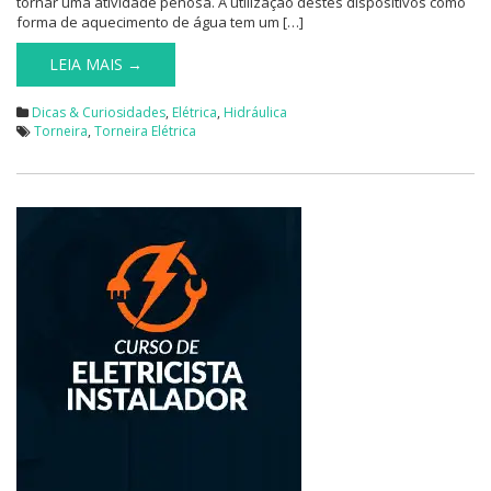
tornar uma atividade penosa. A utilização destes dispositivos como
forma de aquecimento de água tem um […]
LEIA MAIS →
Dicas & Curiosidades
,
Elétrica
,
Hidráulica
Torneira
,
Torneira Elétrica