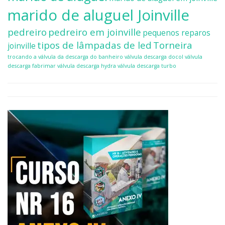
marido de aluguel Joinville
pedreiro
pedreiro em joinville
pequenos reparos
tipos de lâmpadas de led
Torneira
joinville
trocando a válvula da descarga do banheiro
válvula descarga docol
válvula
descarga fabrimar
válvula descarga hydra
válvula descarga turbo