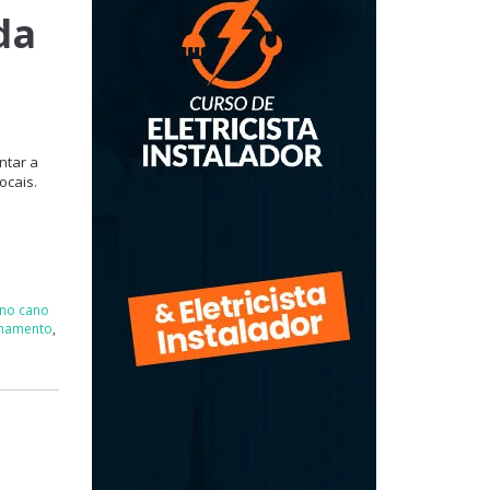
da
ntar a
ocais.
 no cano
anamento
,