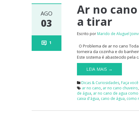
Ar no cano
AGO
a tirar
03
Escrito por
Marido de Aluguel Joinvi
1
O Problema de ar no cano Toda 
torneira da cozinha e do banheiro
Este sistema é abastecido pela 
LEIA MAIS →
Dicas & Curiosidades
,
Faça voc
ar no cano
,
ar no cano chuveiro
de água
,
ar no cano de agua como 
caixa d'água
,
cano de água
,
como r