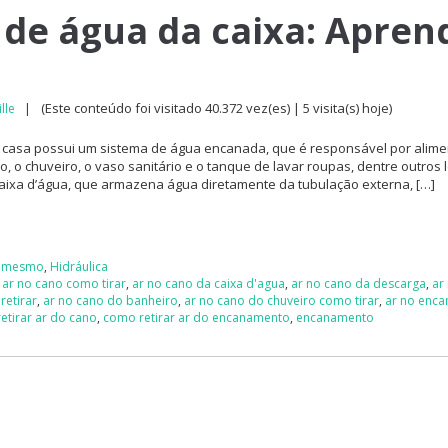
 de água da caixa: Apren
(Este conteúdo foi visitado 40.372 vez(es) | 5 visita(s) hoje)
lle
|
casa possui um sistema de água encanada, que é responsável por alime
, o chuveiro, o vaso sanitário e o tanque de lavar roupas, dentre outros l
caixa d’água, que armazena água diretamente da tubulação externa, […]
ê mesmo
,
Hidráulica
,
ar no cano como tirar
,
ar no cano da caixa d'agua
,
ar no cano da descarga
,
ar
retirar
,
ar no cano do banheiro
,
ar no cano do chuveiro como tirar
,
ar no enc
etirar ar do cano
,
como retirar ar do encanamento
,
encanamento