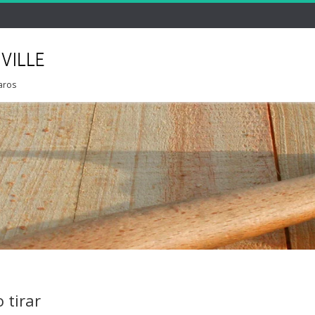
aros
 tirar