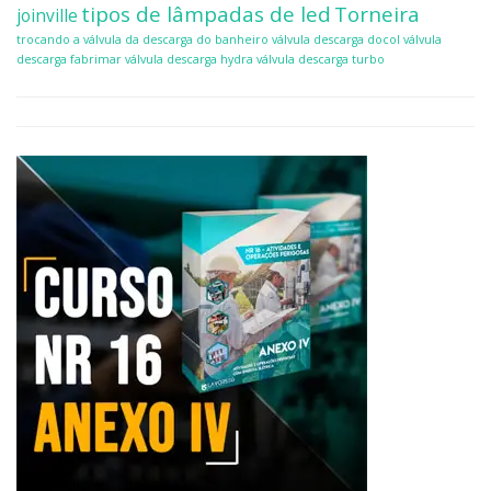
tipos de lâmpadas de led
Torneira
joinville
trocando a válvula da descarga do banheiro
válvula descarga docol
válvula
descarga fabrimar
válvula descarga hydra
válvula descarga turbo