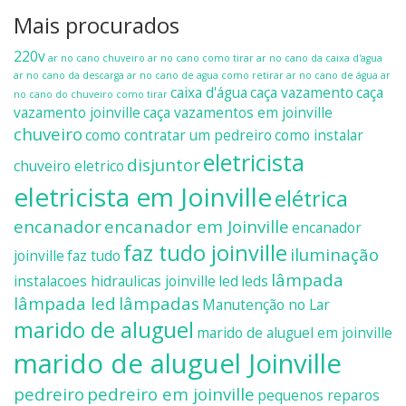
Mais procurados
220v
ar no cano chuveiro
ar no cano como tirar
ar no cano da caixa d'agua
ar no cano da descarga
ar no cano de agua como retirar
ar no cano de água
ar
caixa d'água
caça vazamento
caça
no cano do chuveiro como tirar
vazamento joinville
caça vazamentos em joinville
chuveiro
como contratar um pedreiro
como instalar
eletricista
disjuntor
chuveiro eletrico
eletricista em Joinville
elétrica
encanador
encanador em Joinville
encanador
faz tudo joinville
iluminação
joinville
faz tudo
lâmpada
instalacoes hidraulicas joinville
led
leds
lâmpada led
lâmpadas
Manutenção no Lar
marido de aluguel
marido de aluguel em joinville
marido de aluguel Joinville
pedreiro
pedreiro em joinville
pequenos reparos