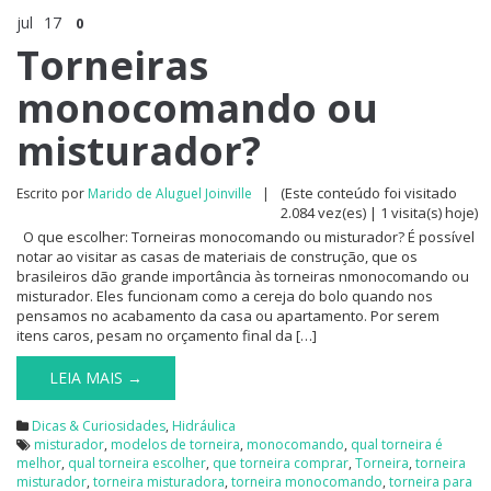
jul
17
0
Torneiras
monocomando ou
misturador?
(Este conteúdo foi visitado
Escrito por
Marido de Aluguel Joinville
|
2.084 vez(es) | 1 visita(s) hoje)
O que escolher: Torneiras monocomando ou misturador? É possível
notar ao visitar as casas de materiais de construção, que os
brasileiros dão grande importância às torneiras nmonocomando ou
misturador. Eles funcionam como a cereja do bolo quando nos
pensamos no acabamento da casa ou apartamento. Por serem
itens caros, pesam no orçamento final da […]
LEIA MAIS →
Dicas & Curiosidades
,
Hidráulica
misturador
,
modelos de torneira
,
monocomando
,
qual torneira é
melhor
,
qual torneira escolher
,
que torneira comprar
,
Torneira
,
torneira
misturador
,
torneira misturadora
,
torneira monocomando
,
torneira para