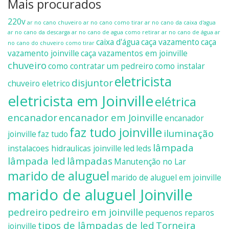
Mais procurados
220v
ar no cano chuveiro
ar no cano como tirar
ar no cano da caixa d'agua
ar no cano da descarga
ar no cano de agua como retirar
ar no cano de água
ar
caixa d'água
caça vazamento
caça
no cano do chuveiro como tirar
vazamento joinville
caça vazamentos em joinville
chuveiro
como contratar um pedreiro
como instalar
eletricista
disjuntor
chuveiro eletrico
eletricista em Joinville
elétrica
encanador
encanador em Joinville
encanador
faz tudo joinville
iluminação
joinville
faz tudo
lâmpada
instalacoes hidraulicas joinville
led
leds
lâmpada led
lâmpadas
Manutenção no Lar
marido de aluguel
marido de aluguel em joinville
marido de aluguel Joinville
pedreiro
pedreiro em joinville
pequenos reparos
tipos de lâmpadas de led
Torneira
joinville