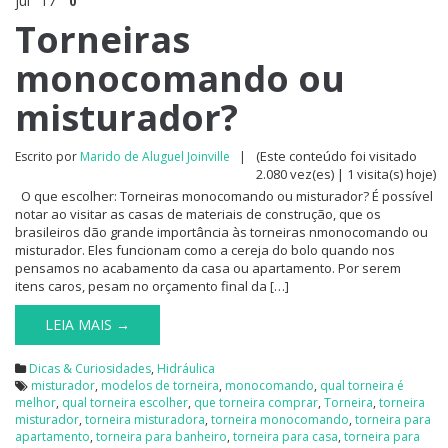
jul
17
0
Torneiras
monocomando ou
misturador?
(Este conteúdo foi visitado
Escrito por
Marido de Aluguel Joinville
|
2.080 vez(es) | 1 visita(s) hoje)
O que escolher: Torneiras monocomando ou misturador? É possível
notar ao visitar as casas de materiais de construção, que os
brasileiros dão grande importância às torneiras nmonocomando ou
misturador. Eles funcionam como a cereja do bolo quando nos
pensamos no acabamento da casa ou apartamento. Por serem
itens caros, pesam no orçamento final da […]
LEIA MAIS →
Dicas & Curiosidades
,
Hidráulica
misturador
,
modelos de torneira
,
monocomando
,
qual torneira é
melhor
,
qual torneira escolher
,
que torneira comprar
,
Torneira
,
torneira
misturador
,
torneira misturadora
,
torneira monocomando
,
torneira para
apartamento
,
torneira para banheiro
,
torneira para casa
,
torneira para