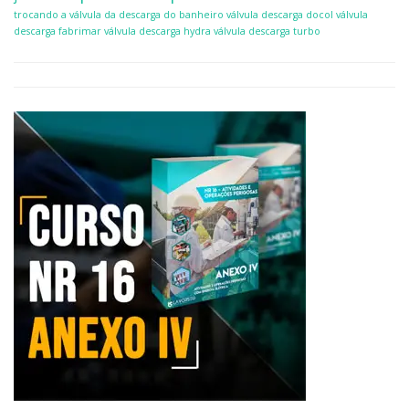
trocando a válvula da descarga do banheiro
válvula descarga docol
válvula
descarga fabrimar
válvula descarga hydra
válvula descarga turbo