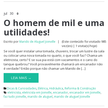
jul
30
0
O homem de mil e uma
utilidades!
(Este conteúdo foi visitado 985
Escrito por
Marido de Aluguel Joinville
|
vez(es) | 1 visita(s) hoje)
Se você quer instalar uma tomada, chuveiro, trocar um lustre da sala
ou colocar uma nova tomada no quarto, o que você faz? Chama um
eletricista, certo? E se sua pia está com vazamentos e o cano do
tanque quebrou? Você provavelmente chamará um encanador não
é verdade? Então porque não chamar um Marido de […]
LEIA MAIS →
Dicas & Curiosidades
,
Elétrica
,
Hidráulica
,
Reforma & Construção
eletricista
,
eletricista em Joinville
,
encanador
,
encanador em Joinville
,
faz tudo joinville
,
marido de aluguel
,
marido de aluguel Joinville