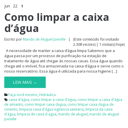
jun
22
1
Como limpar a caixa
d’água
(Este conteúdo foi visitado
Escrito por
Marido de Aluguel Joinville
|
2.308 vez(es) | 1 visita(s) hoje)
A necessidade de manter a caixa d’água limpa Sabemos que a
água passa por um processo de purificação na estação de
tratamento de água até chegar às nossas casas. Essa água quando
chega até o imóvel, fica armazenada na caixa d’água e serve como o
nosso reservatório. Essa água é utilizada para nossa higiene […]
LEIA MAIS →
Faça você mesmo
,
Hidráulica
caixa d'água
,
como limpar a caixa d'água
,
como limpar a caixa d'água
de amianto
,
como limpar caixa dagua
,
como limpar caixa dagua de
cimento
,
limpeza caixa d'água vigilancia sanitaria
,
limpeza da caixa
d'água
,
limpeza de caixa d agua
,
marido de aluguel
,
marido de aluguel
Joinville