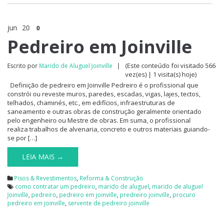
jun
20
0
Pedreiro em Joinville
(Este conteúdo foi visitado 566
Escrito por
Marido de Aluguel Joinville
|
vez(es) | 1 visita(s) hoje)
Definição de pedreiro em Joinville Pedreiro é o profissional que
constrói ou reveste muros, paredes, escadas, vigas, lajes, tectos,
telhados, chaminés, etc., em edifícios, infraestruturas de
saneamento e outras obras de construção geralmente orientado
pelo engenheiro ou Mestre de obras. Em suma, o profissional
realiza trabalhos de alvenaria, concreto e outros materiais guiando-
se por […]
LEIA MAIS →
Pisos & Revestimentos
,
Reforma & Construção
como contratar um pedreiro
,
marido de aluguel
,
marido de aluguel
Joinville
,
pedreiro
,
pedreiro em joinville
,
predreiro joinville
,
procuro
pedreiro em joinville
,
servente de pedreiro joinville