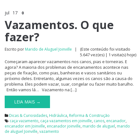
jul
17
0
Vazamentos. O que
fazer?
(Este conteúdo foi visitado
Escrito por
Marido de Aluguel Joinville
|
5.647 vez(es) | 1 visita(s) hoje)
Começaram aparecer vazamentos nos canos, pias e torneiras. E
agora? A maioria dos problemas de encanamentos acontece nas
peças de fixação, como pias, banheiras e vasos sanitários ou
próximo deles. Entretanto, algumas vezes os canos são a causa do
problema. Eles podem vazar, suar, congelar ou fazer muito barulho.
Então vamos lá… Vazamento na […]
LEIA MAIS →
Dicas & Curiosidades
,
Hidráulica
,
Reforma & Construção
caça vazamento
,
caça vazamentos em joinville
,
canos
,
encanador
,
encanador em Joinville
,
encanador joinville
,
marido de aluguel
,
marido
de aluguel Joinville
,
vazamento