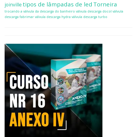
tipos de lâmpadas de led
Torneira
joinville
trocando a válvula da descarga do banheiro
válvula descarga docol
válvula
descarga fabrimar
válvula descarga hydra
válvula descarga turbo