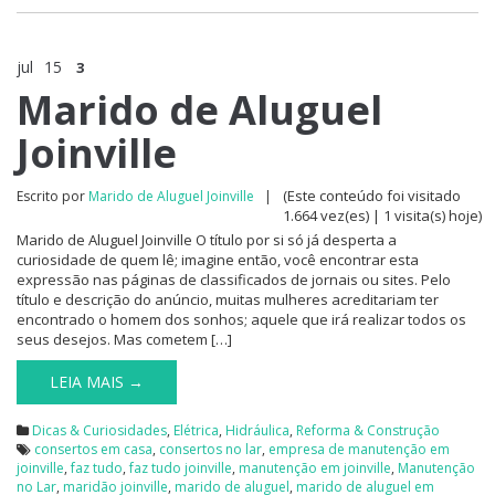
jul
15
3
Marido de Aluguel
Joinville
(Este conteúdo foi visitado
Escrito por
Marido de Aluguel Joinville
|
1.664 vez(es) | 1 visita(s) hoje)
Marido de Aluguel Joinville O título por si só já desperta a
curiosidade de quem lê; imagine então, você encontrar esta
expressão nas páginas de classificados de jornais ou sites. Pelo
título e descrição do anúncio, muitas mulheres acreditariam ter
encontrado o homem dos sonhos; aquele que irá realizar todos os
seus desejos. Mas cometem […]
LEIA MAIS →
Dicas & Curiosidades
,
Elétrica
,
Hidráulica
,
Reforma & Construção
consertos em casa
,
consertos no lar
,
empresa de manutenção em
joinville
,
faz tudo
,
faz tudo joinville
,
manutenção em joinville
,
Manutenção
no Lar
,
maridão joinville
,
marido de aluguel
,
marido de aluguel em