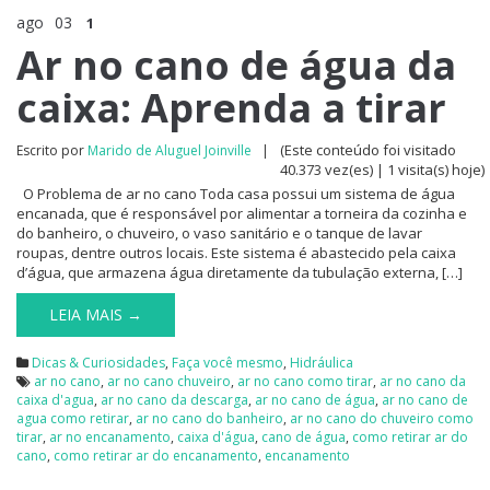
ago
03
1
Ar no cano de água da
caixa: Aprenda a tirar
(Este conteúdo foi visitado
Escrito por
Marido de Aluguel Joinville
|
40.373 vez(es) | 1 visita(s) hoje)
O Problema de ar no cano Toda casa possui um sistema de água
encanada, que é responsável por alimentar a torneira da cozinha e
do banheiro, o chuveiro, o vaso sanitário e o tanque de lavar
roupas, dentre outros locais. Este sistema é abastecido pela caixa
d’água, que armazena água diretamente da tubulação externa, […]
LEIA MAIS →
Dicas & Curiosidades
,
Faça você mesmo
,
Hidráulica
ar no cano
,
ar no cano chuveiro
,
ar no cano como tirar
,
ar no cano da
caixa d'agua
,
ar no cano da descarga
,
ar no cano de água
,
ar no cano de
agua como retirar
,
ar no cano do banheiro
,
ar no cano do chuveiro como
tirar
,
ar no encanamento
,
caixa d'água
,
cano de água
,
como retirar ar do
cano
,
como retirar ar do encanamento
,
encanamento