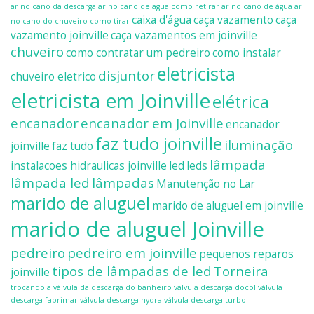
ar no cano da descarga
ar no cano de agua como retirar
ar no cano de água
ar
caixa d'água
caça vazamento
caça
no cano do chuveiro como tirar
vazamento joinville
caça vazamentos em joinville
chuveiro
como contratar um pedreiro
como instalar
eletricista
disjuntor
chuveiro eletrico
eletricista em Joinville
elétrica
encanador
encanador em Joinville
encanador
faz tudo joinville
iluminação
joinville
faz tudo
lâmpada
instalacoes hidraulicas joinville
led
leds
lâmpada led
lâmpadas
Manutenção no Lar
marido de aluguel
marido de aluguel em joinville
marido de aluguel Joinville
pedreiro
pedreiro em joinville
pequenos reparos
tipos de lâmpadas de led
Torneira
joinville
trocando a válvula da descarga do banheiro
válvula descarga docol
válvula
descarga fabrimar
válvula descarga hydra
válvula descarga turbo