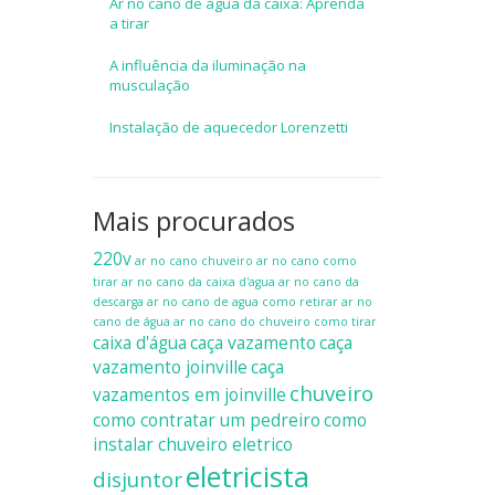
Ar no cano de água da caixa: Aprenda
a tirar
A influência da iluminação na
musculação
Instalação de aquecedor Lorenzetti
Mais procurados
220v
ar no cano chuveiro
ar no cano como
tirar
ar no cano da caixa d'agua
ar no cano da
descarga
ar no cano de agua como retirar
ar no
cano de água
ar no cano do chuveiro como tirar
caixa d'água
caça vazamento
caça
vazamento joinville
caça
chuveiro
vazamentos em joinville
como contratar um pedreiro
como
instalar chuveiro eletrico
eletricista
disjuntor