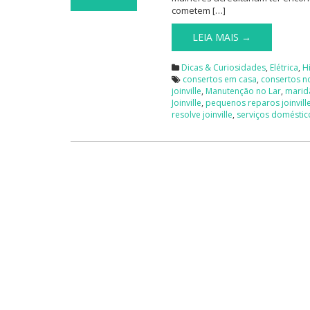
cometem […]
LEIA MAIS →
Dicas & Curiosidades
,
Elétrica
,
H
consertos em casa
,
consertos no
joinville
,
Manutenção no Lar
,
maridã
Joinville
,
pequenos reparos joinvill
resolve joinville
,
serviços doméstic