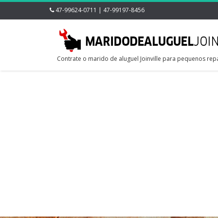
47-99624-0711 | 47-99197-8456
Contrate o marido de aluguel Joinville para pequenos rep