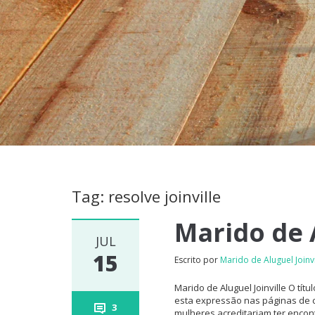
Tag: resolve joinville
Marido de A
JUL
15
Escrito por
Marido de Aluguel Joinvi
Marido de Aluguel Joinville O tít
esta expressão nas páginas de cla
3
mulheres acreditariam ter encon