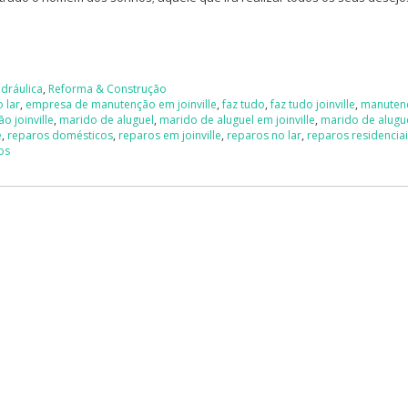
idráulica
,
Reforma & Construção
 lar
,
empresa de manutenção em joinville
,
faz tudo
,
faz tudo joinville
,
manuten
o joinville
,
marido de aluguel
,
marido de aluguel em joinville
,
marido de alugu
e
,
reparos domésticos
,
reparos em joinville
,
reparos no lar
,
reparos residencia
os