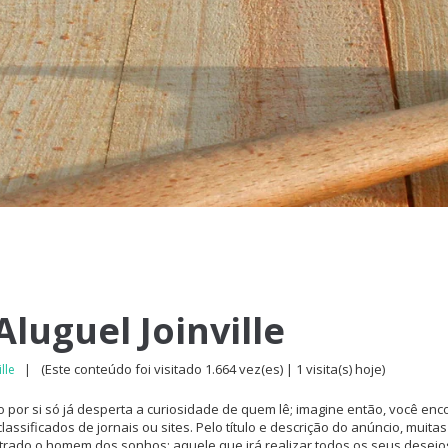
luguel Joinville
(Este conteúdo foi visitado 1.664 vez(es) | 1 visita(s) hoje)
lle
|
ulo por si só já desperta a curiosidade de quem lê; imagine então, você enc
ssificados de jornais ou sites. Pelo título e descrição do anúncio, muitas
trado o homem dos sonhos; aquele que irá realizar todos os seus desejo