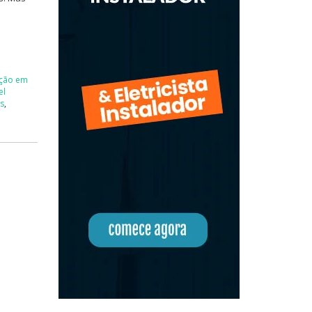
ção em
el
is
,