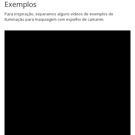
Exemplos
Para inspiração, separamos alguns vídeos de exemplos de
Iluminação para maquiagem com espelho de camarim.