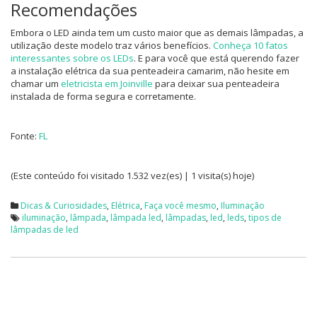
Recomendações
Embora o LED ainda tem um custo maior que as demais lâmpadas, a
utilização deste modelo traz vários benefícios.
Conheça 10 fatos
interessantes sobre os LEDs
. E para você que está querendo fazer
a instalação elétrica da sua penteadeira camarim, não hesite em
chamar um
eletricista em Joinville
para deixar sua penteadeira
instalada de forma segura e corretamente.
Fonte:
FL
(Este conteúdo foi visitado 1.532 vez(es) | 1 visita(s) hoje)
Dicas & Curiosidades
,
Elétrica
,
Faça você mesmo
,
Iluminação
iluminação
,
lâmpada
,
lâmpada led
,
lâmpadas
,
led
,
leds
,
tipos de
lâmpadas de led