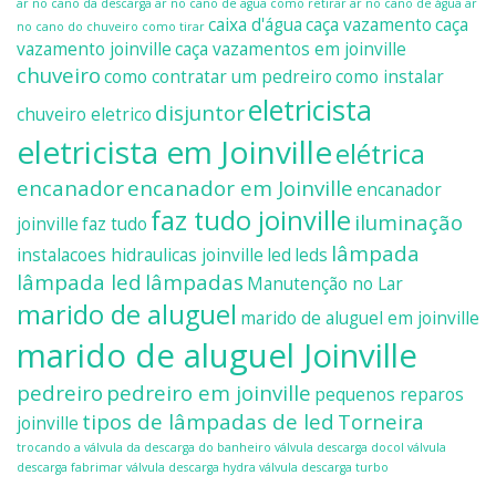
ar no cano da descarga
ar no cano de agua como retirar
ar no cano de água
ar
caixa d'água
caça vazamento
caça
no cano do chuveiro como tirar
vazamento joinville
caça vazamentos em joinville
chuveiro
como contratar um pedreiro
como instalar
eletricista
disjuntor
chuveiro eletrico
eletricista em Joinville
elétrica
encanador
encanador em Joinville
encanador
faz tudo joinville
iluminação
joinville
faz tudo
lâmpada
instalacoes hidraulicas joinville
led
leds
lâmpada led
lâmpadas
Manutenção no Lar
marido de aluguel
marido de aluguel em joinville
marido de aluguel Joinville
pedreiro
pedreiro em joinville
pequenos reparos
tipos de lâmpadas de led
Torneira
joinville
trocando a válvula da descarga do banheiro
válvula descarga docol
válvula
descarga fabrimar
válvula descarga hydra
válvula descarga turbo