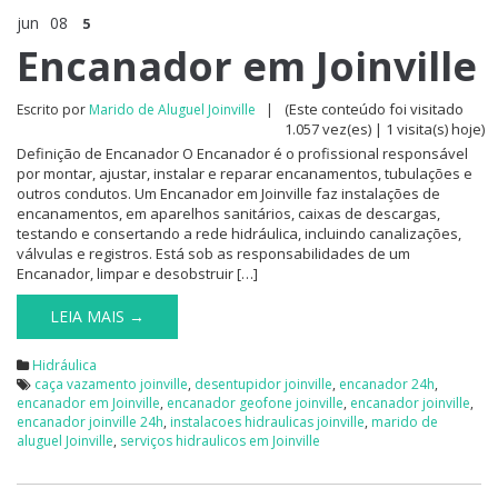
jun
08
5
Encanador em Joinville
(Este conteúdo foi visitado
Escrito por
Marido de Aluguel Joinville
|
1.057 vez(es) | 1 visita(s) hoje)
Definição de Encanador O Encanador é o profissional responsável
por montar, ajustar, instalar e reparar encanamentos, tubulações e
outros condutos. Um Encanador em Joinville faz instalações de
encanamentos, em aparelhos sanitários, caixas de descargas,
testando e consertando a rede hidráulica, incluindo canalizações,
válvulas e registros. Está sob as responsabilidades de um
Encanador, limpar e desobstruir […]
LEIA MAIS →
Hidráulica
caça vazamento joinville
,
desentupidor joinville
,
encanador 24h
,
encanador em Joinville
,
encanador geofone joinville
,
encanador joinville
,
encanador joinville 24h
,
instalacoes hidraulicas joinville
,
marido de
aluguel Joinville
,
serviços hidraulicos em Joinville