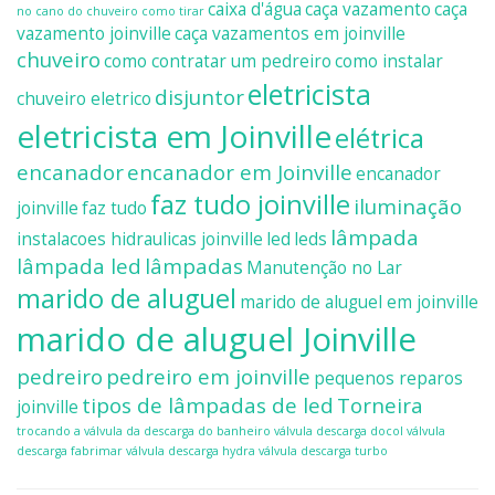
caixa d'água
caça vazamento
caça
no cano do chuveiro como tirar
vazamento joinville
caça vazamentos em joinville
chuveiro
como contratar um pedreiro
como instalar
eletricista
disjuntor
chuveiro eletrico
eletricista em Joinville
elétrica
encanador
encanador em Joinville
encanador
faz tudo joinville
iluminação
joinville
faz tudo
lâmpada
instalacoes hidraulicas joinville
led
leds
lâmpada led
lâmpadas
Manutenção no Lar
marido de aluguel
marido de aluguel em joinville
marido de aluguel Joinville
pedreiro
pedreiro em joinville
pequenos reparos
tipos de lâmpadas de led
Torneira
joinville
trocando a válvula da descarga do banheiro
válvula descarga docol
válvula
descarga fabrimar
válvula descarga hydra
válvula descarga turbo